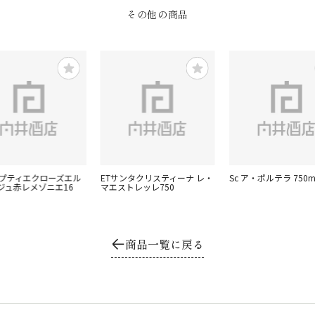
その他の商品
ャプティエクローズエル
ETサンタクリスティーナ レ・
Sc ア・ポルテラ 750m
ジュ赤レメゾニエ16
マエストレッレ750
商品一覧に戻る