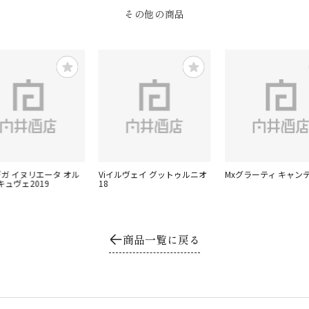
その他の商品
デガ イヌリエータ オル
Viイルヴェイ グットゥルニオ
Mxグラーティ キャンテ
キュヴェ2019
18
商品一覧に戻る