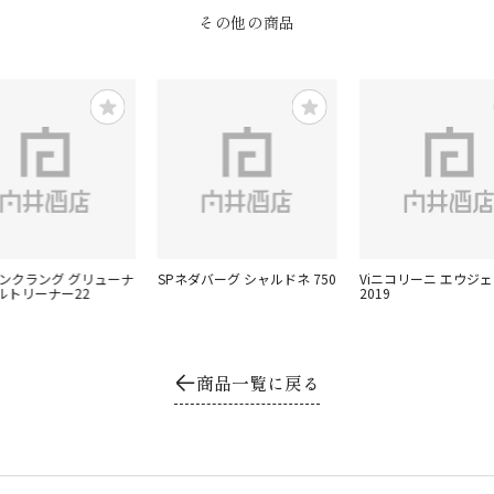
その他の商品
インクラング グリューナ
SPネダバーグ シャルドネ 750
Viニコリーニ エウジ
ルトリーナー22
2019
商品一覧に戻る