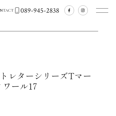
089-945-2838
NTACT
トップページへ
飲食店経営のお客様
一般のお客様
ットレターシリーズTマー
ワール17
商品情報
お気に入りリスト