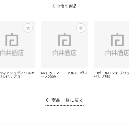
その他の商品
ョティアシュヴィリ ルカ
Mxドゥエマーニ アルトロヴィ
JBポールロジェ ブリ
リレゼルヴ13
ーノ2009
ゼルブ750
商品一覧に戻る