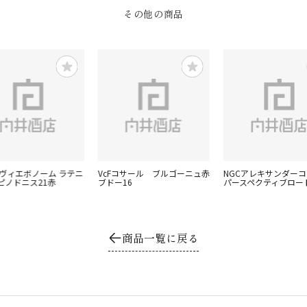
その他の商品
リヴィエボノーム ラテニ
VcFコサール ブルゴーニュ赤
NGCアレキサンダー
ピノドニス21赤
ブドー16
パースペクティブロート
商品一覧に戻る