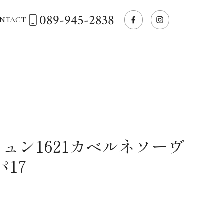
089-945-2838
NTACT
トップページへ
飲食店経営のお客様
一般のお客様
ュン1621カベルネソーヴ
パ17
商品情報
お気に入りリスト