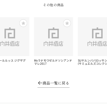
その他の商品
エールルッス ジグザグ
Mxラドモワゼルドソシアンド
SUヤルンババロッサ
マレ2017
(サミュエルズコレクシ
商品一覧に戻る