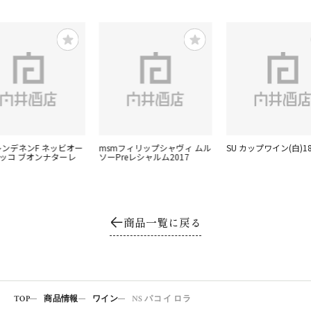
レンデネンF ネッビオー
msmフィリップシャヴィ ムル
SU カップワイン(白)18
リッコ ブオンナターレ
ソーPreレシャルム2017
商品一覧に戻る
TOP
商品情報
ワイン
NS パコ イ ロラ