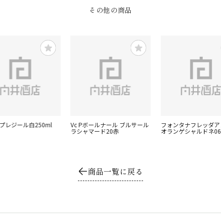
その他の商品
プレジール白250ml
Vc Pボールナール ブルサール
フォンタナフレッダア
ラシャマード20赤
オランゲシャルドネ06
商品一覧に戻る