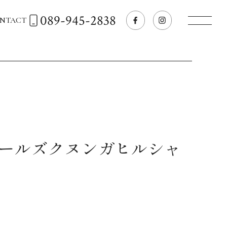
089-945-2838
NTACT
トップページへ
飲食店経営のお客様
一般のお客様
ォールズクヌンガヒルシャ
商品情報
お気に入りリスト