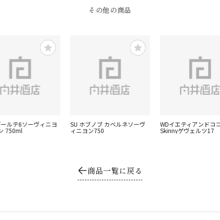
その他の商品
ヘデールテ6ソーヴィニヨ
SU ホブノブ カベルネソーヴ
WDイエティアンドコ
 750ml
ィニヨン750
Skinnyゲヴェルツ17
商品一覧に戻る