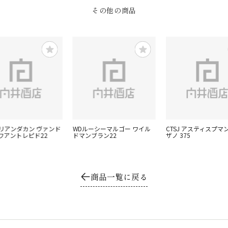
その他の商品
ドリアンダカン ヴァンド
WDルーシーマルゴー ワイル
CTSJ アスティスプマ
ワアントレピド22
ドマンブラン22
ザノ 375
商品一覧に戻る