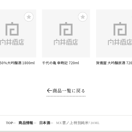
50％大吟醸酒 1800ml
千代の亀 幸時記 720ml
賀儀屋 大吟醸原酒 720
商品一覧に戻る
TOP
商品情報
日本酒
MX雲ノ上 特別純米720ML