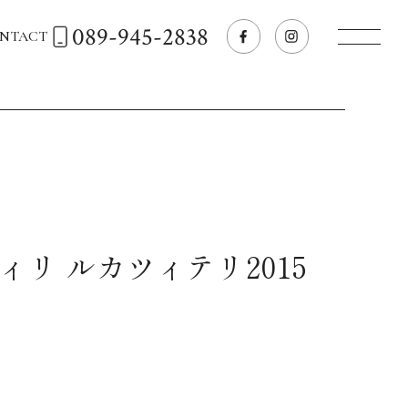
089-945-2838
NTACT
トップページへ
飲食店経営のお客様
一般のお客様
ィリ ルカツィテリ2015
商品情報
お気に入りリスト