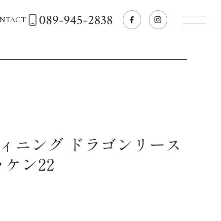
089-945-2838
NTACT
トップページへ
飲食店経営のお客様
一般のお客様
ィニング ドラゴンリース
ケン22
商品情報
お気に入りリスト