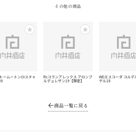
その他の商品
ャトームートンロスチャ
Rcコランアレックス アロンブ
WDエスコーダ コルデ
0
ルデュレザン19【限定】
テル18
商品一覧に戻る