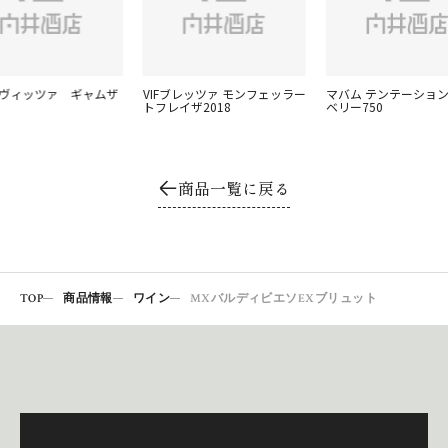
ロヴィッツァ ギャムザ
VIFブレッツァ モンフェッラー
マバム テンテーション
トフレイザ2018
ベリー750
商品一覧に戻る
TOP
商品情報
ワイン
MXバルディビエソEXブリュット