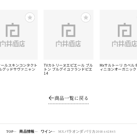
コサールスキンコンタクト
TVカトリーヌエピエール ブル
Mxサルトーリ カベル
ルグッドサヴァニャン
トン ブルグイユフランドピエ
ィニヨンオーガニック
14
商品一覧に戻る
TOP
商品情報
ワイン
MXバラオンダ バリカ2018 642845