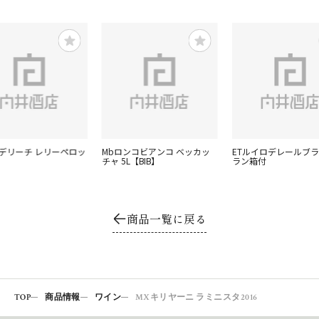
ェデリーチ レリーペロッ
Mbロンコビアンコ ベッカッ
ETルイロデレールブ
チャ 5L【BIB】
ラン箱付
商品一覧に戻る
TOP
商品情報
ワイン
MXキリヤーニ ラミニスタ2016