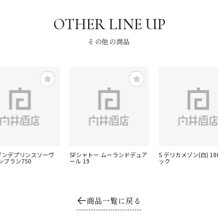
その他の商品
メゾンデプリンスソーヴ
SFシャトー ムーランドデュア
S デリカメゾン(白) 18
ンブラン750
ール 19
ック
商品一覧に戻る