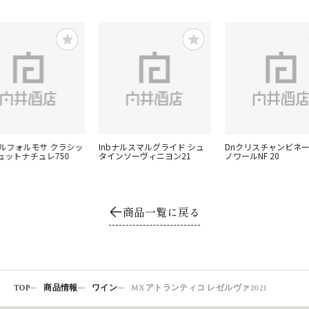
ァルフォルモサ クラシッ
Inbナルスマルグライド シュ
Dnクリスチャンビネー
ュットナチュレ750
タインソーヴィニヨン21
ノワールNF 20
商品一覧に戻る
TOP
商品情報
ワイン
MXアトランティコ レゼルヴァ2021