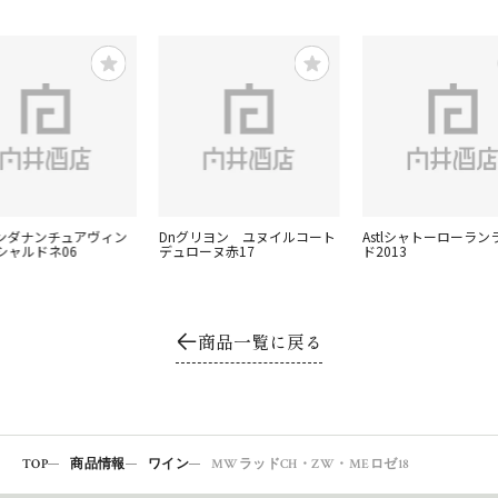
ンダナンチュアヴィン
Dnグリヨン ユヌイルコート
Astlシャトーローラン
シャルドネ06
デュローヌ赤17
ド2013
商品一覧に戻る
TOP
商品情報
ワイン
MWラッドCH・ZW・MEロゼ18