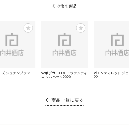
その他の商品
ーズ シュナンブラン
Vcボデガコロメ アウテンティ
Viモンテマレット ジ
コ マルベック2020
22
商品一覧に戻る