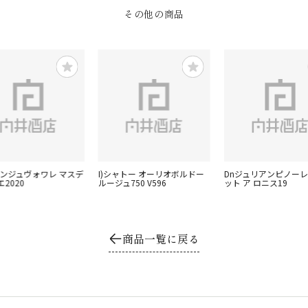
その他の商品
ランジュヴォワレ マスデ
I)シャトー オーリオボルドー
Dnジュリアンピノーレ
2020
ルージュ750 V596
ット ア ロニス19
商品一覧に戻る