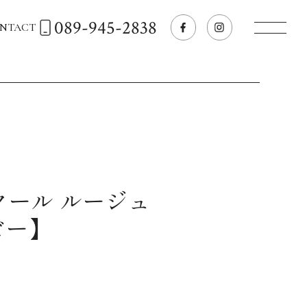
089-945-2838
NTACT
トップページへ
飲食店経営のお客様
一般のお客様
クール ルージュ
ビー】
商品情報
お気に入りリスト