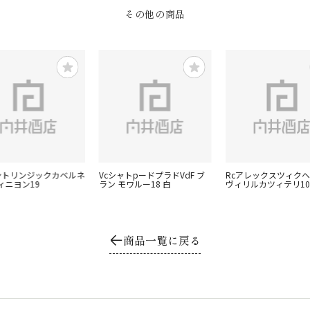
その他の商品
イントリンジックカベルネ
VcシャトpードプラドVdF ブ
Rcアレックスツィク
ィニヨン19
ラン モワルー18 白
ヴィリルカツィテリ10
商品一覧に戻る