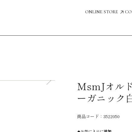
ONLINE STORE
CO
MsmJオル
ーガニック
商品コード：
3522050
★お気に入りに
追加