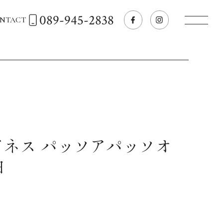
089-945-2838
NTACT
トップページへ
飲食店経営のお客様
一般のお客様
ドネス パッソアパッソオ
白
商品情報
お気に入りリスト