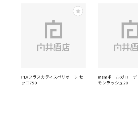
PLVフラスカティスペリオーレ セ
msmポールガローデ
ッコ750
モンラッシュ20