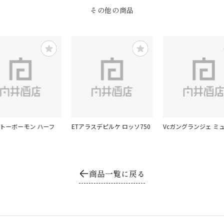
その他の商品
ャトーボーモン ハーフ
ETアラスデピルケ ロッソ750
Vcガングランジェ ミュ
商品一覧に戻る