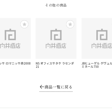
その他の商品
ッサ ロマニッサ赤2008
NS オフィスサタケ ラセンダ
JBヒューゲル ゲヴュ
21
ミネール750
商品一覧に戻る