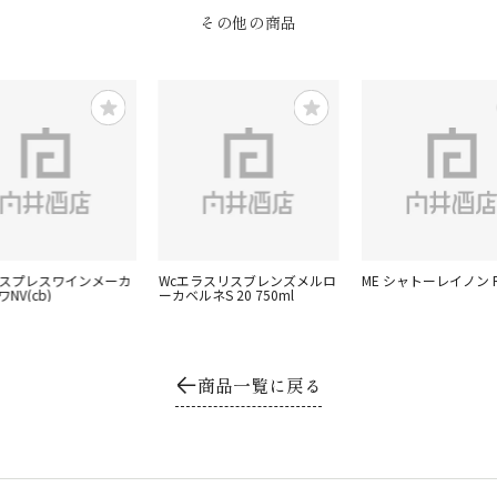
その他の商品
クスプレスワインメーカ
Wcエラスリスブレンズメルロ
ME シャトーレイノン R
NV(cb)
ーカベルネS 20 750ml
商品一覧に戻る