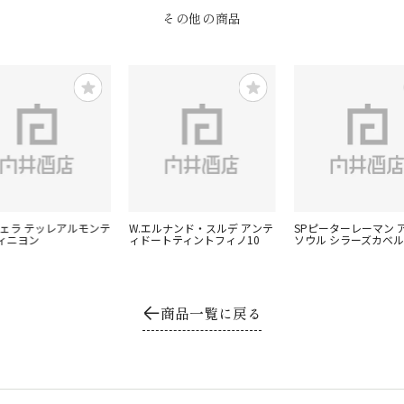
その他の商品
ヴェラ テッレアルモンテ
W.エルナンド・スルデ アンテ
SPピーターレーマン 
ィニヨン
ィドートティントフィノ10
ソウル シラーズカベ
商品一覧に戻る