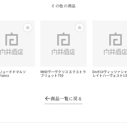
その他の商品
レリュードドマルソ
MHDヴーヴクリコ エクストラ
Dnボロヴィッツァシ
rancs
ブリュット750
レイトハーヴェスト13
商品一覧に戻る