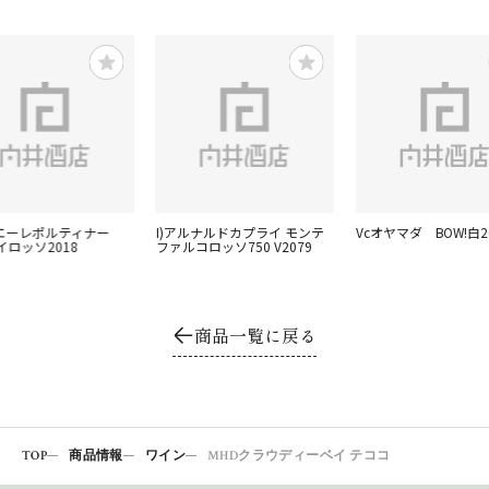
ニエーレポルティナー
I)アルナルドカプライ モンテ
Vcオヤマダ BOW!白2
イロッソ2018
ファルコロッソ750 V2079
商品一覧に戻る
TOP
商品情報
ワイン
MHDクラウディーベイ テココ