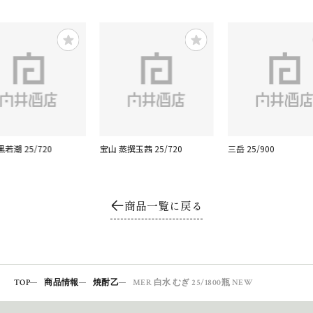
若潮 25/720
宝山 蒸撰玉茜 25/720
三岳 25/900
商品一覧に戻る
TOP
商品情報
焼酎乙
MER 白水 むぎ 25/1800瓶 NEW