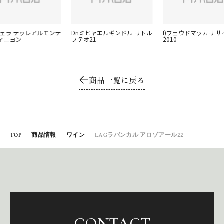
ヴェラ テッレアルモンテ
Dnミヒャエルギンドル リトル
I)フェウドマッカリ サ
ィニヨン
プテオ21
2010
商品一覧に戻る
TOP
商品情報
ワイン
LAGラバンカル アロゾアール22
CONTACT