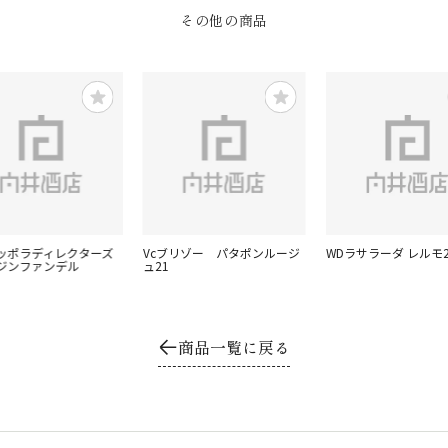
その他の商品
Fコッポラディレクターズ
Vcブリゾー パタポンルージ
WDラサラーダ レルモ2
ジンファンデル
ュ21
商品一覧に戻る