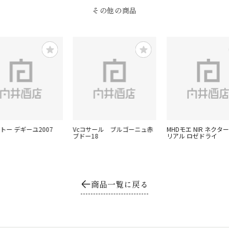
その他の商品
ャトー デギーユ2007
Vcコサール ブルゴーニュ赤
MHDモエ NIR ネクタ
ブドー18
リアル ロゼドライ
商品一覧に戻る