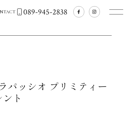
089-945-2838
NTACT
トップページへ
飲食店経営のお客様
一般のお客様
 ラパッシオ プリミティー
レント
商品情報
お気に入りリスト