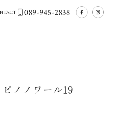
089-945-2838
NTACT
トップページへ
飲食店経営のお客様
一般のお客様
 ピノノワール19
商品情報
お気に入りリスト