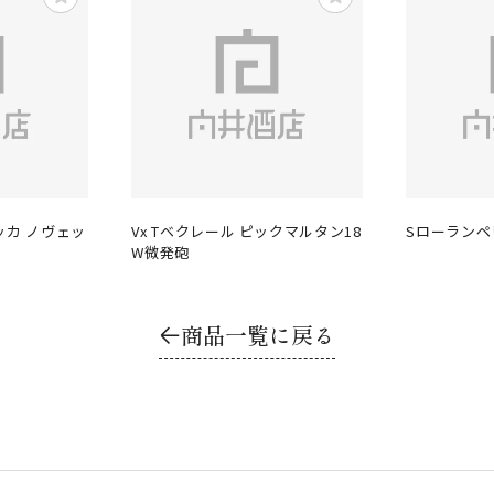
ッカ ノヴェッ
Vx Tベクレール ピックマルタン18
Sローランペリ
W微発砲
商品一覧に戻る