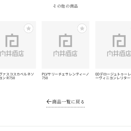
その他の商品
スヴァスコスカベルネソ
PLVサリーチェサレンティーノ
I)Dデロージュトゥー
ン R750
750
ーヴィニヨンレリター
商品一覧に戻る