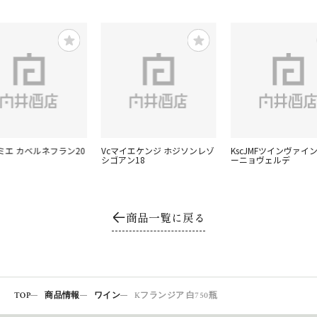
ミエ カベルネフラン20
Vcマイエケンジ ホジソンレゾ
KscJMFツインヴァイ
シゴアン18
ーニョヴェルデ
商品一覧に戻る
TOP
商品情報
ワイン
Kフランジア 白750瓶