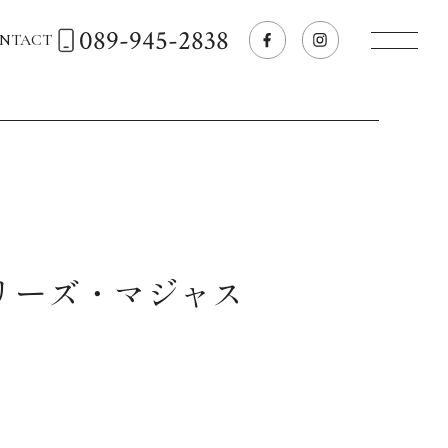
089-945-2838
NTACT
トップページへ
飲食店経営のお客様
一般のお客様
リーズ・マジャス
商品情報
お気に入りリスト