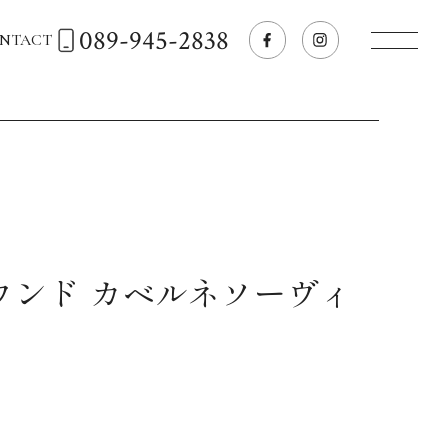
089-945-2838
NTACT
トップページへ
飲食店経営のお客様
一般のお客様
ウンド カベルネソーヴィ
商品情報
お気に入りリスト