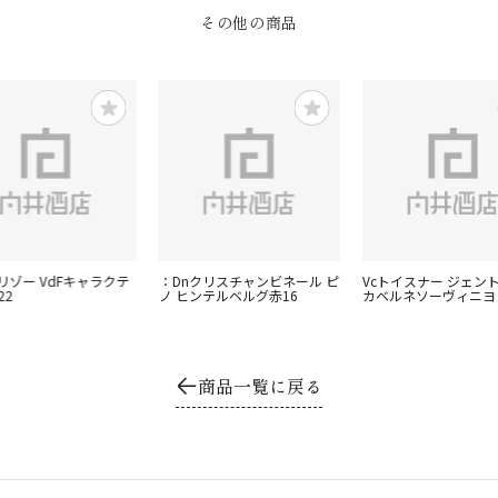
その他の商品
リゾー VdFキャラクテ
：Dnクリスチャンビネール ピ
Vcトイスナー ジェン
22
ノ ヒンテルベルグ赤16
カベルネソーヴィニヨン
商品一覧に戻る