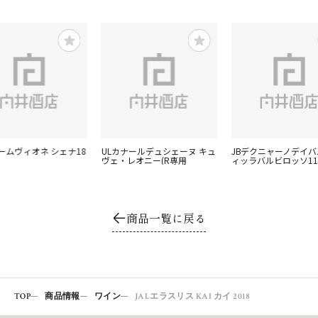
ームヴィオネ シェナ18
ULカナールデュシェーヌ キュ
JBデクニャーノデイ
ヴェ・レオニー(R専用
ィッラバルビロッソ11
商品一覧に戻る
TOP
商品情報
ワイン
JALエラスリス KAI カイ 2018