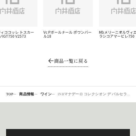
ンティココッレ トスカー
Vc Pボールナール ポワンバー
Mbメリーニオルヴィ
GT750 V2573
ル18
ラシコアマービレ750
商品一覧に戻る
TOP
商品情報
ワイン
INBマナデーロ コレクシオン デ パルセラス