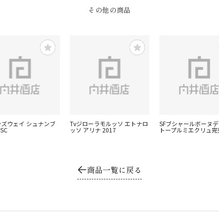
その他の商品
インズウェイ シュナンブ
Tvジローラモルッソ エトナロ
SFブシャールボーヌ
SC
ッソ アリナ 2017
トープルミエクリュ完
商品一覧に戻る