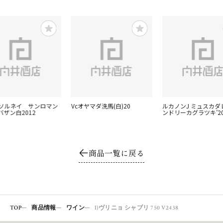
ャソルネイ サンロマン
Vcオヤマダ洗馬(白)20
ルカノンJ ミュスカダ
バザン白2012
ンドリーカグラツキ’2
商品一覧に戻る
TOP
商品情報
ワイン
I)ヴリニョ シャブリ 750 V2438