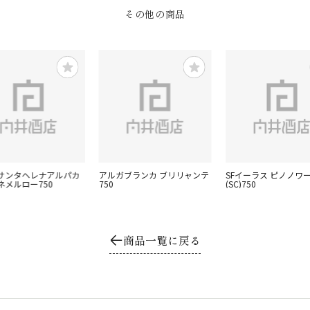
その他の商品
サンタヘレナアルパカ
アルガブランカ ブリリャンテ
SFイーラス ピノノワ
ネメルロー750
750
(SC)750
商品一覧に戻る